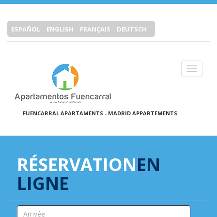
ESPAÑOL
ENGLISH
FRANÇAIS
DEUTSCH
Cerrar 
FUENCARRAL APARTAMENTS - MADRID APPARTEMENTS
RÉSERVATION
EN
LIGNE