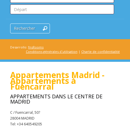
Rechercher
Desarrollo:
fnsRooms
Conditions générales d´utilisation
|
Charte de confidentialité
Appartements Madrid -
Appartements à
Fuencarral
APPARTEMENTS DANS LE CENTRE DE
MADRID
C / Fuencarral, 50?
28004 MADRID
Tel: +34 640549205