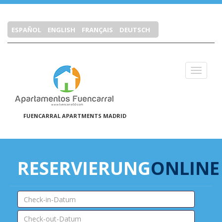
ESPAÑOL
ENGLISH
FRANÇAIS
DEUTSCH
Cerrar 
FUENCARRAL APARTMENTS MADRID
RESERVIERUNG
ONLINE